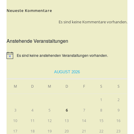
Neueste Kommentare
Es sind keine Kommentare vorhanden.
Anstehende Veranstaltungen
Es sind keine anstehenden Veranstaltungen vorhanden.
H
i
n
w
AUGUST 2026
e
i
s
M
D
M
D
F
S
S
1
2
3
4
5
6
7
8
9
10
11
12
13
14
15
16
17
18
19
20
21
22
23