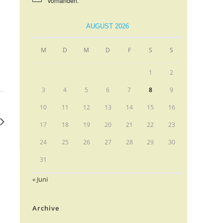
vorhanden.
i
n
w
AUGUST 2026
e
i
s
M
D
M
D
F
S
S
1
2
3
4
5
6
7
8
9
10
11
12
13
14
15
16
17
18
19
20
21
22
23
24
25
26
27
28
29
30
31
« Juni
Archive