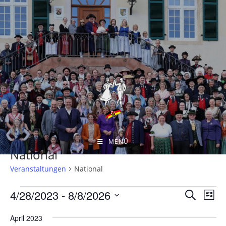
Zum
Inhalt
springen
Veranstaltungen
>
Veranstaltungen
MENÜ
National
Veranstaltungen
National
Veranstaltungen
4/28/2023
 - 
8/8/2026
V
V
S
L
e
u
e
D
i
c
r
April 2023
r
s
a