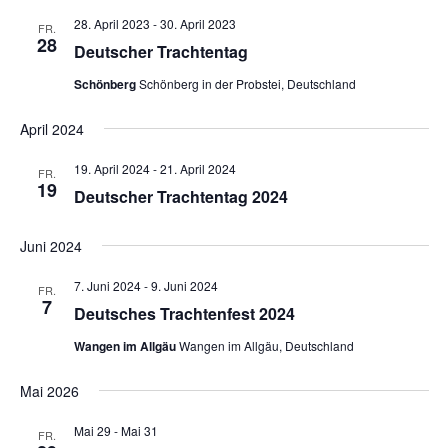
h
a
t
t
a
28. April 2023
-
30. April 2023
e
FR.
n
e
u
28
n
Deutscher Trachtentag
s
m
s
t
Schönberg
Schönberg in der Probstei, Deutschland
w
t
a
ä
April 2024
a
l
h
l
t
l
19. April 2024
-
21. April 2024
FR.
u
t
19
e
Deutscher Trachtentag 2024
n
u
n
g
n
.
Juni 2024
A
g
n
7. Juni 2024
-
9. Juni 2024
FR.
e
7
s
Deutsches Trachtenfest 2024
n
i
Wangen im Allgäu
Wangen im Allgäu, Deutschland
S
c
u
h
Mai 2026
t
c
Mai 29
-
Mai 31
e
FR.
h